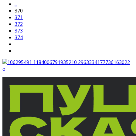
...
370
371
372
373
374