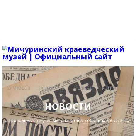
+7 (47545) 5-21-70
mich.kraeved.museum@mail.ru
Вход на сайт
Регистрация
О МУЗЕЕ
НОВОСТИ
МЕДИА
КОНТАКТЫ
НОВОСТИ
о проводимых в музее мероприятиях, событиях и выставках