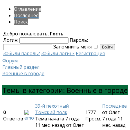
Оглавление
Последнее
Поиск
Добро пожаловать,
Гость
Логин:
Пароль:
Запомнить меня
Забыли пароль?
Забыли логин?
Регистрация
Форум
Главный раздел
Военные в городе
Темы в категории: Военные в городе
39-й пехотный
Последнее
0
Томский полк
1777
от
Олег
Ответов
Тема начата 7 года
Просм.
7 года 11
11 мес. назад
от
Олег
мес. назад