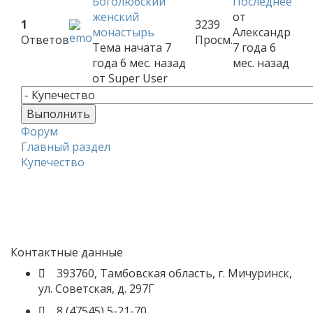
Боголюбский
Последнее
женский
от
1
3239
монастырь
Александр
Ответов
Просм.
Тема начата 7
7 года 6
года 6 мес. назад
мес. назад
от
Super User
Форум
Главный раздел
Купечество
Контактные данные
393760, Тамбовская область, г. Мичуринск,
ул. Советская, д. 297Г
8 (47545) 5-21-70