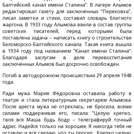
Балтийский канал имени Сталина". В лагере Алымов
редактировал газету для заключённых "Перековка",
писал заметки и стихи, составил словарь блатного
жаргона. В 1933 году Алымова ввели в состав группы
советских писателей, перед которыми была
поставлена задача – написать книгу о строительстве
Беломорско-Балтийского канала. Такая книга вышла
в 1934 году под названием "Канал имени Сталина".
Благодаря заслугам в деле перевоспитания
заключённых Алымов был досрочно освобождён.
Погиб в автодорожном происшествии 29 апреля 1948
года.
Ради мужа Мария Фёдоровна оставила работу в
театре и стала литературным секретарём Алымова.
После ареста мужа не отреклась, не бросила, всеми
силами поддерживая его, писала: "Целую крепко,
твоя вся Маша. Будь бодр – телеграфируй точный
адрес. Надейся только на хорошее. Я никогда тебя не
оставлю и всё сделаю, что ты просил... Крепко целую.