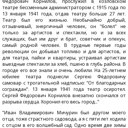
Фёдорович Корнилов, прослужил в козловском
театре бессменным администратором с 1915 года по
13 января 1941 года, отдав театру больше 27 лет.
Театр был его жизнью. Необычайно добрый,
отзывчивый, энергичный человек, он "болел" не
только за артистов и спектакли, но и за всех
служащих, был им друг и брат, советчик и опекун,
самый родной человек. В трудные первые годы
революции он добывал топливо и для артистов, и
для театра, пайки и квартиры, устраивал артистам
выездные спектакли за хлеб, пшено в глубь района. В
городе его все знали и очень любили. На 25-летнем
юбилее театра поднесли Сергею Фёдоровичу
самовар с трогательной надписью: "От благодарных
сограждан". 13 января 1941 года театр осиротел.
Сергей Фёдорович Корнилов внезапно скончался от
разрыва сердца. Хоронил его весь город..."
"Иван Владимирович Мичурин был другом моего
отца, тоже страстного садовода, а я с пяти лет ходила
с отцом в его волшебный сад. Одно время две зимы