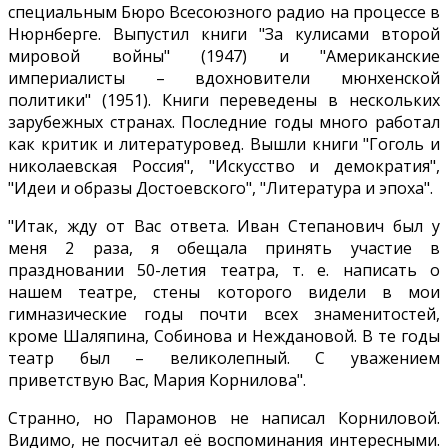
специальным Бюро Всесоюзного радио на процессе в
Нюрнберге. Выпустил книги "За кулисами второй
мировой войны" (1947) и "Американские
империалисты – вдохновители мюнхенской
политики" (1951). Книги переведены в нескольких
зарубежных странах. Последние годы много работал
как критик и литературовед. Вышли книги "Гоголь и
николаевская Россия", "Искусство и демократия",
"Идеи и образы Достоевского", "Литература и эпоха".
"Итак, жду от Вас ответа. Иван Степанович был у
меня 2 раза, я обещала принять участие в
праздновании 50-летия театра, т. е. написать о
нашем театре, стены которого видели в мои
гимназические годы почти всех знаменитостей,
кроме Шаляпина, Собинова и Неждановой. В те годы
театр был – великолепный. С уважением
приветствую Вас, Мария Корнилова".
Странно, но Парамонов не написал Корниловой.
Видимо, не посчитал её воспоминания интересными.