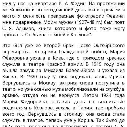
жил у нас на квартире К. А. Федин. На протяжении
моей жизни и по сегодняшний день мы встречаемся
часто. У меня есть прекрасные фотографии Федина,
мне подаренные. Моим мужем (1927–48 гг.) был поэт
С. Я. Алымов, книги которого и фото тоже могу
прислать. Он бывал со мной в Козлове".
Это был уже её второй брак. После Октябрьского
переворота, во время Гражданской войны, Мария
Фёдоровна уехала в Киев, где с приходом красных
служила в театре Красной армии. В 1919 году она
вышла замуж за Михаила Вавельберга и уехала из
Киева. В 1920 году у них родилась дочь Ирина.
Вернувшись в Москву, актриса снова поступила в
театр, но уже осенью мужа мобилизовали на службу в
армию, откуда он не вернулся. Летом 1924 года
Мария Фёдоровна, оставив дочь на воспитание
родителям в Козлове, уехала в Париж, где пробыла
всего год. Вернувшись в столицу, она снова стала
служить в театре, теперь уже у Корша. Так было до
1927 года, пока она не встретилась с поэтом С. Я.