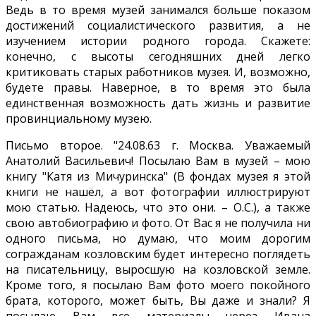
Ведь в то время музей занимался больше показом
достижений социалистического развития, а не
изучением истории родного города. Скажете:
конечно, с высоты сегодняшних дней легко
критиковать старых работников музея. И, возможно,
будете правы. Наверное, в то время это была
единственная возможность дать жизнь и развитие
провинциальному музею.
Письмо второе. "24.08.63 г. Москва. Уважаемый
Анатолий Васильевич! Посылаю Вам в музей – мою
книгу "Катя из Мичуринска" (В фондах музея я этой
книги не нашёл, а вот фотографии иллюстрируют
мою статью. Надеюсь, что это они. – О.С.), а также
свою автобиографию и фото. От Вас я не получила ни
одного письма, но думаю, что моим дорогим
согражданам козловским будет интересно поглядеть
на писательницу, выросшую на козловской земле.
Кроме того, я посылаю Вам фото моего покойного
брата, которого, может быть, Вы даже и знали? Я
посылаю Вам все материалы через Ивана