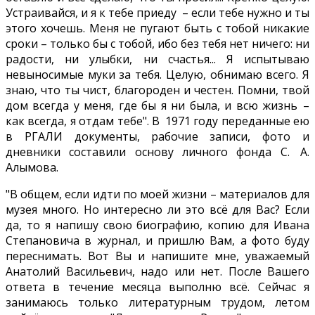
Устраивайся, и я к тебе приеду – если тебе нужно и ты
этого хочешь. Меня не пугают быть с тобой никакие
сроки – только бы с тобой, ибо без тебя нет ничего: ни
радости, ни улыбки, ни счастья... Я испытываю
невыносимые муки за тебя. Целую, обнимаю всего. Я
знаю, что ты чист, благороден и честен. Помни, твой
дом всегда у меня, где бы я ни была, и всю жизнь –
как всегда, я отдам тебе". В 1971 году переданные ею
в РГАЛИ документы, рабочие записи, фото и
дневники составили основу личного фонда С. А.
Алымова.
"В общем, если идти по моей жизни – материалов для
музея много. Но интересно ли это всё для Вас? Если
да, то я напишу свою биографию, копию для Ивана
Степановича в журнал, и пришлю Вам, а фото буду
переснимать. Вот Вы и напишите мне, уважаемый
Анатолий Васильевич, надо или нет. После Вашего
ответа в течение месяца выполню всё. Сейчас я
занимаюсь только литературным трудом, летом