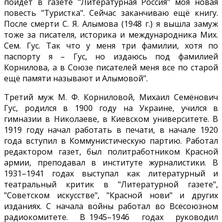
пойдёт в газете "Литературная Россия" моя новая
повесть "Туристка". Сейчас заканчиваю ещё книгу.
После смерти С. Я. Алымова (1948 г.) я вышла замуж
тоже за писателя, историка и международника Мих.
Сем. Гус. Так что у меня три фамилии, хотя по
паспорту я – Гус, но издаюсь под фамилией
Корнилова, а в Союзе писателей меня все по старой
ещё памяти называют и Алымовой".
Третий муж М. Ф. Корниловой, Михаил Семёнович
Гус, родился в 1900 году на Украине, учился в
гимназии в Николаеве, в Киевском университете. В
1919 году начал работать в печати, в начале 1920
года вступил в Коммунистическую партию. Работал
редактором газет, был политработником Красной
армии, преподавал в институте журналистики. В
1931–1941 годах выступал как литературный и
театральный критик в "Литературной газете",
"Советском искусстве", "Красной нови" и других
изданиях. С начала войны работал во Всесоюзном
радиокомитете. В 1945–1946 годах руководил