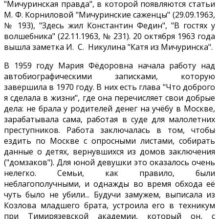
"Мичуринская правда", в которой появляются статьи
М. Ф. Корниловой "Мичуринские саженцы" (29.09.1963,
№ 193), "Здесь жил Константин Федин", "В гостях у
волшебника" (22.11.1963, № 231). 20 октября 1963 года
вышла заметка И. С. Никулина "Катя из Мичуринска".
В 1959 году Мария Фёдоровна начала работу над
автобиографическими записками, которую
завершила в 1970 году. В них есть глава "Что доброго
я сделала в жизни", где она перечисляет свои добрые
дела: не брала у родителей денег на учёбу в Москве,
зарабатывала сама, работая в суде для малолетних
преступников. Работа заключалась в том, чтобы
ездить по Москве с опросными листами, собирать
данные о детях, вернувшихся из домов заключения
("домзаков"). Для юной девушки это оказалось очень
нелегко. Семьи, как правило, были
неблагополучными, и однажды во время обхода её
чуть было не убили... Будучи замужем, выписала из
Козлова младшего брата, устроила его в техникум
при Тимирязевской академии, который он, с