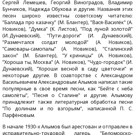
Сергей Лемешев, Георгий Виноградов, Владимир
Бунчиков, Надежда Обухова и другие. Названия этих
песен широко известны советскому читателю:
"Баллада про казачку" (М. Блантер), "Вася-Василёк" (А.
Новиков), "Думка" (К. Листов), "Под луной золотой"
(И. Дунаевский), "Пути-дороги" (И. Дунаевский),
"Размечтался солдат молодой" (А. Новиков),
"Самовары-самопалы" (А. Новиков), "Сталинский
закон" (М. Блантер), "У криницы" (А. Новиков),
"Хороша ты, Москва" (А. Новиков), "Чудо-городок" (И.
Дунаевский), "Хороши весной в саду цветочки" и
некоторые другие. В соавторстве с Александром
Васильевичем Александровым Алымов написал такие
популярные в своё время песни, как "Бейте с неба
самолёты", "Песня о Сталине" и другие. Алымову
принадлежит также литературная обработка песни
"По долинам и по взгорьям", написанной П. С.
Парфёновым.
В начале 1930-х Алымов был арестован и отправлен в
исправительно-трудовой лагерь "Беломорско-