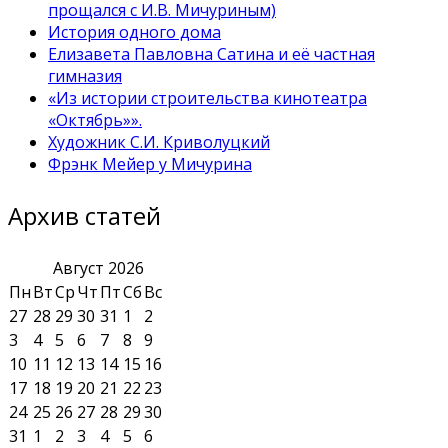
прощался с И.В. Мичуриным)
История одного дома
Елизавета Павловна Сатина и её частная
гимназия
«Из истории строительства кинотеатра
«Октябрь»».
Художник С.И. Криволуцкий
Фрэнк Мейер у Мичурина
Архив статей
Август
2026
Пн
Вт
Ср
Чт
Пт
Сб
Вс
27
28
29
30
31
1
2
3
4
5
6
7
8
9
10
11
12
13
14
15
16
17
18
19
20
21
22
23
24
25
26
27
28
29
30
31
1
2
3
4
5
6