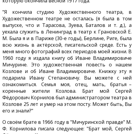
которую окончила весной 1917 года.
"Я кончила студию Художественного театра, в
Художественном театре не осталась (я была в том
выпуске, что и Тарасова, Зуева, Баталов и т. д.), а
уехала служить в Ленинград в театр к Грановской Е.
М. Была я и в Париже (30-е годы), Берлине, Риге, была
всю жизнь в актёрской, писательской среде. Есть у
меня много фотографий всех периодов моей жизни. В
1960 году я издала книгу об Иване Владимировиче
Мичурине. Это художественная повесть о нашем
Козлове и об Иване Владимировиче. Книжку эту я
подарила Ивану Степановичу. Вы можете с ней
ознакомиться. Семья моя, отец, мать, братья –
коренные жители Козлова. Брат мой Сергей
Фёдорович Корнилов был администратором театра в
Козлове 25 лет и умер на этом посту. Может быть, Вы
его и знали?"
О своём брате в 1966 году в "Мичуринской правде" М.
Ф. Корнилова писала следующее: "Брат мой, Сергей