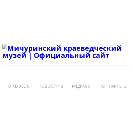
+7 (47545) 5-21-70
mich.kraeved.museum@mail.ru
Вход на сайт
Регистрация
О МУЗЕЕ
НОВОСТИ
МЕДИА
КОНТАКТЫ
НОВОСТИ
о проводимых в музее мероприятиях, событиях и выставках