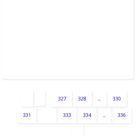
Подробнее...
327
328
...
330
331
332
333
334
...
336