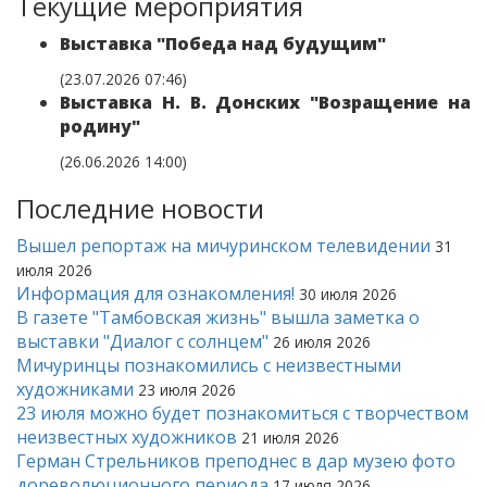
Текущие мероприятия
Вы­став­ка "По­бе­да над бу­ду­щим"
(23.07.2026 07:46)
Вы­став­ка Н. В. Дон­ских "Воз­ра­ще­ние на
ро­ди­ну"
(26.06.2026 14:00)
Последние новости
Вышел репортаж на мичуринском телевидении
31
июля 2026
Информация для ознакомления!
30 июля 2026
В газете "Тамбовская жизнь" вышла заметка о
выставки "Диалог с солнцем"
26 июля 2026
Мичуринцы познакомились с неизвестными
художниками
23 июля 2026
23 июля можно будет познакомиться с творчеством
неизвестных художников
21 июля 2026
Герман Стрельников преподнес в дар музею фото
дореволюционного периода
17 июля 2026