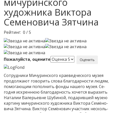
мичуринского
художника Виктора
Семеновича Зятчина
Рейтинг:
0
/
5
Пожалуйста, оцените
Со­труд­ни­ки Ми­чу­рин­ско­го кра­е­вед­че­ско­го му­зея
про­дол­жа­ют го­во­рить сло­ва бла­го­дар­но­сти лю­дям,
по­мо­га­ю­щим по­пол­нить фон­ды на­ше­го му­зея. Се­
год­ня ис­крен­нюю бла­го­дар­ность хо­чет­ся вы­ра­зить
На­та­лии Ва­ле­рьевне Шу­би­ной, по­да­рив­шей му­зею
кар­ти­ну ми­чу­рин­ско­го ху­дож­ни­ка Вик­то­ра Се­мё­но­
ви­ча Зят­чи­на. Вик­тор Се­мё­но­вич участ­ник несколь­