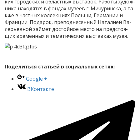
ких го­род­ских и об­ласт­ных вы­ста­вок. Ра­бо­ты ху­дож­
ни­ка на­хо­дят­ся в фон­дах му­зеев г. Ми­чу­рин­ска, а та­
к­же в част­ных кол­лек­ци­ях Поль­ши, Гер­ма­нии и
Фран­ции. По­да­рок, пре­под­не­сен­ный На­та­ли­ей Ва­
ле­рьев­ной зай­мет до­стой­ное ме­сто на пред­сто­я­
щих вре­мен­ных и те­ма­ти­че­ских вы­став­ках му­зея.
Поделиться статьей в социальных сетях:
Google +
ВКонтакте